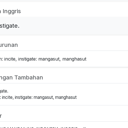
 Inggris
nstigate.
urunan
 incite, instigate: mangasut, manghasut
angan Tambahan
gate.
incite, instigate: mangasut, manghasut
r