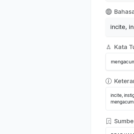
Bahasa
incite, i
Kata T
mengacum:
Keter
incite, insti
mengacum: 
Sumbe