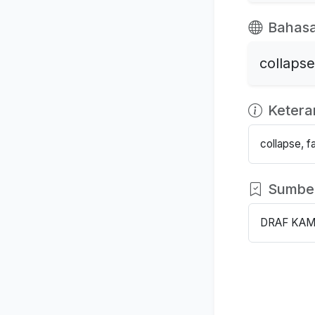
Bahasa
collapse
Keter
collapse, f
Sumbe
DRAF KAM