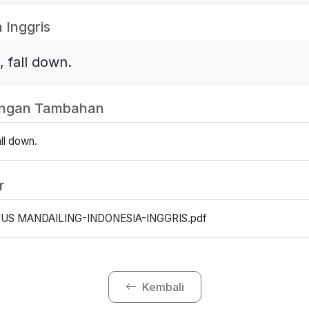
 Inggris
, fall down.
angan Tambahan
all down.
r
US MANDAILING-INDONESIA-INGGRIS.pdf
Kembali