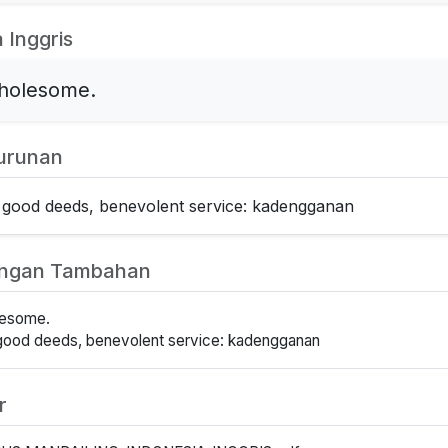
 Inggris
holesome.
urunan
: good deeds, benevolent service: kadengganan
angan Tambahan
lesome.
 good deeds, benevolent service: kadengganan
r