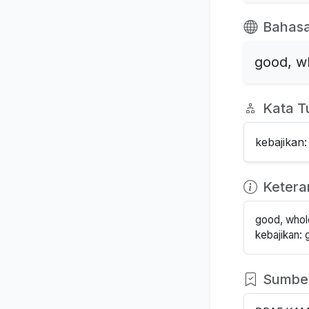
Bahasa
good, w
Kata T
kebajikan
Keter
good, who
kebajikan:
Sumbe