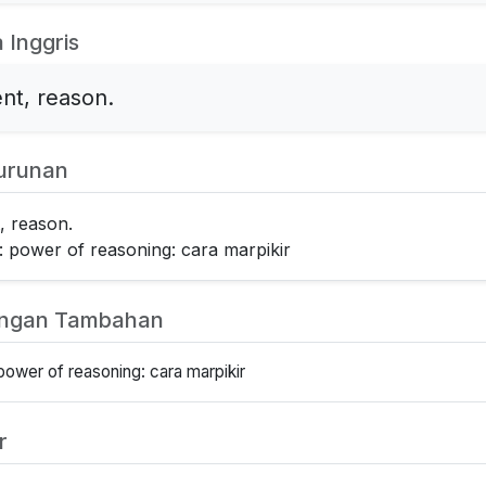
 Inggris
nt, reason.
urunan
, reason.
: power of reasoning: cara marpikir
angan Tambahan
power of reasoning: cara marpikir
r