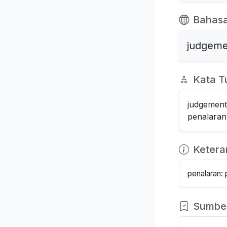
Bahasa
judgeme
Kata T
judgement
penalaran
Keter
penalaran: 
Sumbe