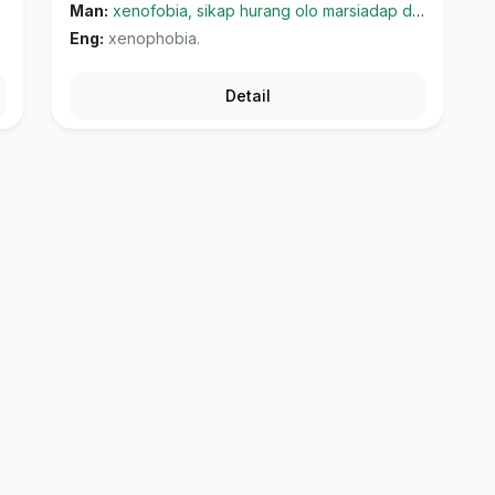
Man:
xenofobia, sikap hurang olo marsiadap dohot rasa mabiar tu halak asing
Eng:
xenophobia.
Detail