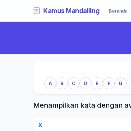
Kamus Mandailing
Beranda
A
B
C
D
E
F
G
Menampilkan kata dengan a
X