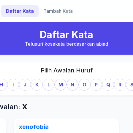
Daftar Kata
Tambah Kata
Daftar Kata
Telusuri kosakata berdasarkan abjad
Pilih Awalan Huruf
H
I
J
K
L
M
N
O
P
Q
R
walan:
X
xenofobia