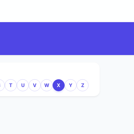
S
T
U
V
W
X
Y
Z